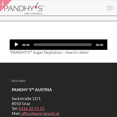
Audio-
00:00
00:00
Player
“PANDHY’S™ Sugar Depilation – how it’s done”.
Kontakt
PANDHY´S™ AUSTRIA
Sackstraße 12/1
8010 Graz
Tel:
0316 32 15 15
Mail:
office@pure-beauty.at