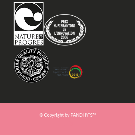
® Copyright by PANDHY´S™