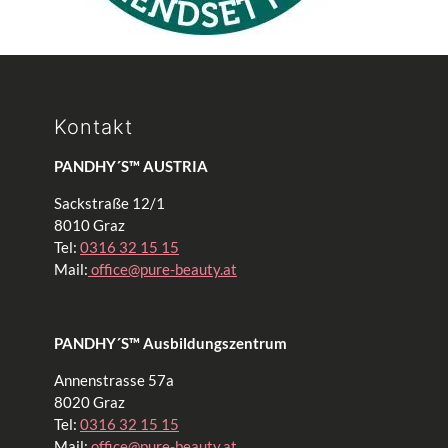
Kontakt
PANDHY´S™ AUSTRIA
Sackstraße 12/1
8010 Graz
Tel:
0316 32 15 15
Mail:
office@pure-beauty.at
PANDHY´S™ Ausbildungszentrum
Annenstrasse 57a
8020 Graz
Tel:
0316 32 15 15
Mail:
office@pure-beauty.at