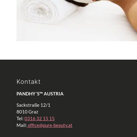
Kontakt
PANDHY´S™ AUSTRIA
Sackstraße 12/1
8010 Graz
Tel:
0316 32 15 15
Mail:
office@pure-beauty.at