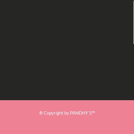
® Copyright by PANDHY´S™