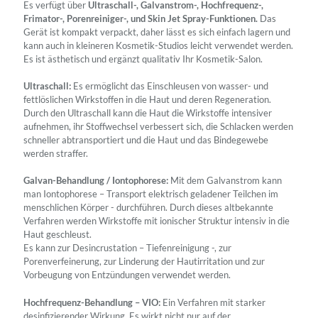
Es verfügt über
Ultraschall-, Galvanstrom-, Hochfrequenz-,
Frimator-, Porenreiniger-, und Skin Jet Spray-Funktionen.
Das
Gerät ist kompakt verpackt, daher lässt es sich einfach lagern und
kann auch in kleineren Kosmetik-Studios leicht verwendet werden.
Es ist ästhetisch und ergänzt qualitativ Ihr Kosmetik-Salon.
Ultraschall:
Es ermöglicht das Einschleusen von wasser- und
fettlöslichen Wirkstoffen in die Haut und deren Regeneration.
Durch den Ultraschall kann die Haut die Wirkstoffe intensiver
aufnehmen, ihr Stoffwechsel verbessert sich, die Schlacken werden
schneller abtransportiert und die Haut und das Bindegewebe
werden straffer.
Galvan-Behandlung / Iontophorese:
Mit dem Galvanstrom kann
man Iontophorese – Transport elektrisch geladener Teilchen im
menschlichen Körper - durchführen. Durch dieses altbekannte
Verfahren werden Wirkstoffe mit ionischer Struktur intensiv in die
Haut geschleust.
Es kann zur Desincrustation – Tiefenreinigung -, zur
Porenverfeinerung, zur Linderung der Hautirritation und zur
Vorbeugung von Entzündungen verwendet werden.
Hochfrequenz-Behandlung – VIO:
Ein Verfahren mit starker
desinfizierender Wirkung. Es wirkt nicht nur auf der